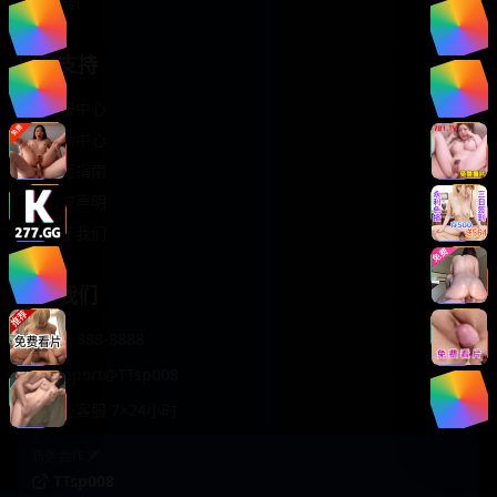
轻松喜剧
服务支持
客服中心
帮助中心
使用指南
版权声明
关于我们
联系我们
400-888-8888
support@TTsp008
在线客服 7×24小时
商务合作✈️
TTsp008