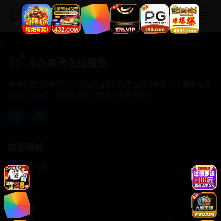
永久高清在线播放
永久高清在线播放
专注于提供最新国产热门电影电视剧免费在线观看服务， 高清流畅
播放，无插件，打造纯净的免费影视观看体验！
快速导航
首页推荐
精选剧情
热门动作
浪漫爱情