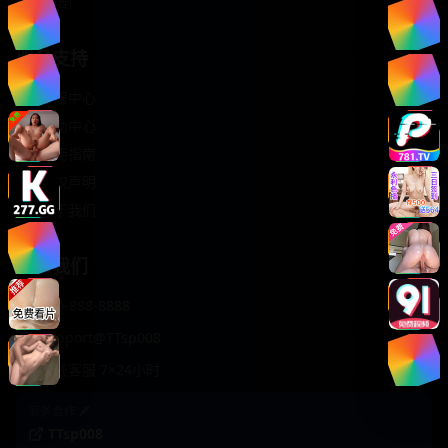
轻松喜剧
服务支持
客服中心
帮助中心
使用指南
版权声明
关于我们
联系我们
400-888-8888
support@TTsp008
在线客服 7×24小时
商务合作✈️
TTsp008